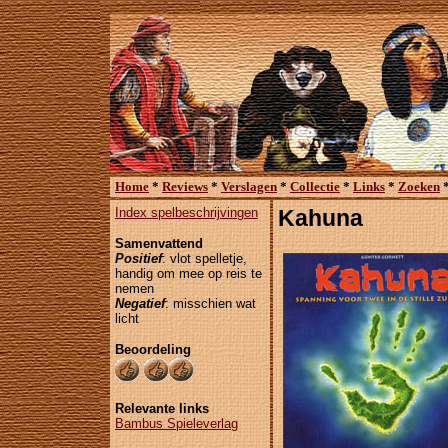
Home
*
Reviews
*
Verslagen
*
Collectie
*
Links
*
Zoeken
Index spelbeschrijvingen
Kahuna
Samenvattend
Positief
: vlot spelletje,
handig om mee op reis te
nemen
Negatief
: misschien wat
licht
Beoordeling
Relevante links
Bambus Spieleverlag