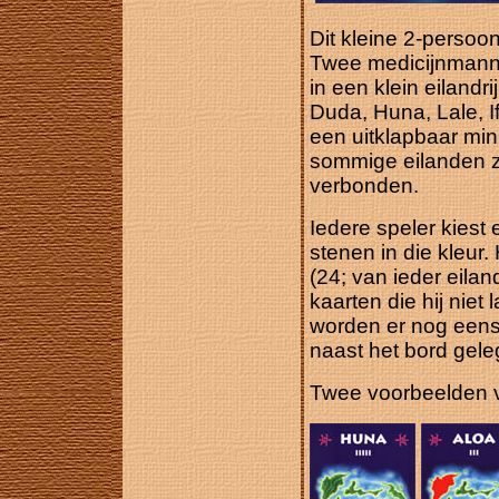
Dit kleine 2-persoon
Twee medicijnmannen
in een klein eilandri
Duda, Huna, Lale, If
een uitklapbaar mi
sommige eilanden zi
verbonden.
Iedere speler kiest e
stenen in die kleur
(24; van ieder eilan
kaarten die hij niet
worden er nog eens
naast het bord gele
Twee voorbeelden v