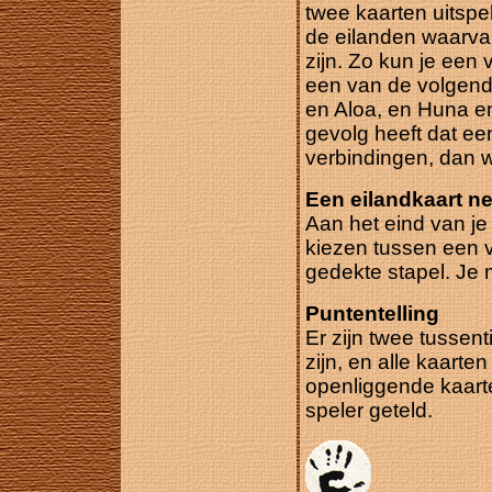
twee kaarten uitspe
de eilanden waarva
zijn. Zo kun je een
een van de volgend
en Aloa, en Huna en
gevolg heeft dat ee
verbindingen, dan 
Een eilandkaart 
Aan het eind van je
kiezen tussen een 
gedekte stapel. Je
Puntentelling
Er zijn twee tussen
zijn, en alle kaarte
openliggende kaart
speler geteld.