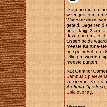
Diegene met de mee
weer geschud, en e
Wanneer deze weer 
geteld. Degenen di
heeft, krijgt 2 pun
deze dan op zijn, d
tussen beide waarde
meeste Kahuna-sten
en speler B 4, dan k
tellingen worden bi
meeste punten.
NB: Günther Cornet
Bambus Spieleverl
versie voor 3 en 4 
Arabana-Opodopo
,
Spieleverlag
.