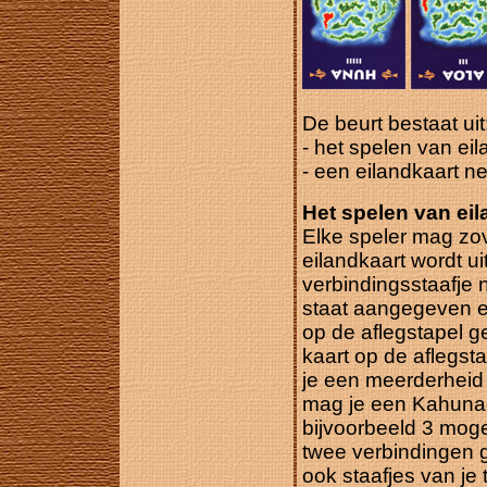
De beurt bestaat uit
- het spelen van ei
- een eilandkaart 
Het spelen van ei
Elke speler mag zov
eilandkaart wordt u
verbindingsstaafje 
staat aangegeven e
op de aflegstapel g
kaart op de aflegst
je een meerderheid
mag je een Kahuna-s
bijvoorbeeld 3 moge
twee verbindingen 
ook staafjes van je