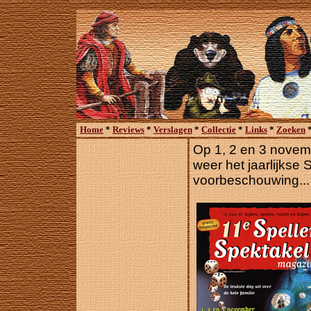
Home
*
Reviews
*
Verslagen
*
Collectie
*
Links
*
Zoeken
Op 1, 2 en 3 novem
weer het jaarlijkse
voorbeschouwing...