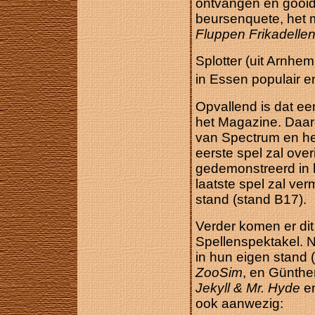
ontvangen en gooid
beursenquete, het
Fluppen Frikadelle
Splotter (uit Arnhem
in Essen populair 
Opvallend is dat ee
het Magazine. Daar
van Spectrum en h
eerste spel zal ove
gedemonstreerd in h
laatste spel zal v
stand (stand B17).
Verder komen er dit
Spellenspektakel. N
in hun eigen stand 
ZooSim
, en Günthe
Jekyll & Mr. Hyde
e
ook aanwezig: